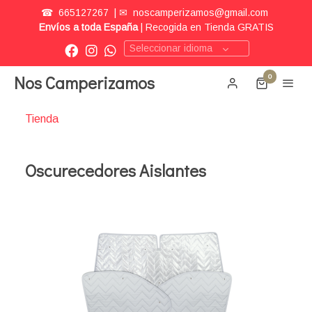
☎
665127267
| ✉
noscamperizamos@gmail.com
Envíos a toda España
| Recogida en Tienda GRATIS
Seleccionar idioma
Nos Camperizamos
0
Tienda
Oscurecedores Aislantes